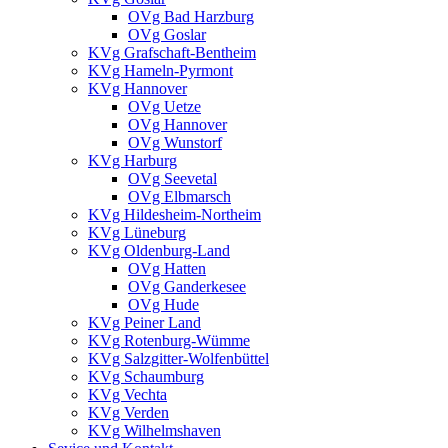
OVg Bad Harzburg
OVg Goslar
KVg Grafschaft-Bentheim
KVg Hameln-Pyrmont
KVg Hannover
OVg Uetze
OVg Hannover
OVg Wunstorf
KVg Harburg
OVg Seevetal
OVg Elbmarsch
KVg Hildesheim-Northeim
KVg Lüneburg
KVg Oldenburg-Land
OVg Hatten
OVg Ganderkesee
OVg Hude
KVg Peiner Land
KVg Rotenburg-Wümme
KVg Salzgitter-Wolfenbüttel
KVg Schaumburg
KVg Vechta
KVg Verden
KVg Wilhelmshaven