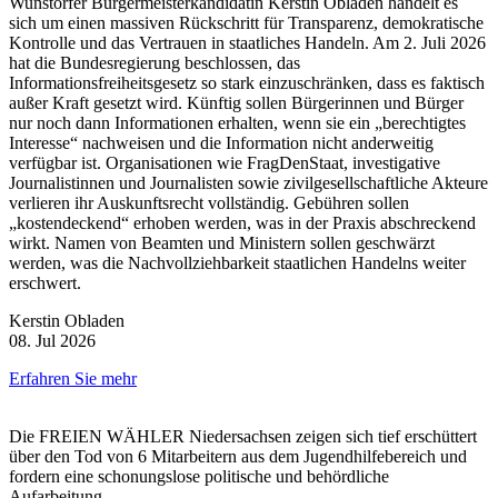
Wunstorfer Bürgermeisterkandidatin Kerstin Obladen handelt es
sich um einen massiven Rückschritt für Transparenz, demokratische
Kontrolle und das Vertrauen in staatliches Handeln. Am 2. Juli 2026
hat die Bundesregierung beschlossen, das
Informationsfreiheitsgesetz so stark einzuschränken, dass es faktisch
außer Kraft gesetzt wird. Künftig sollen Bürgerinnen und Bürger
nur noch dann Informationen erhalten, wenn sie ein „berechtigtes
Interesse“ nachweisen und die Information nicht anderweitig
verfügbar ist. Organisationen wie FragDenStaat, investigative
Journalistinnen und Journalisten sowie zivilgesellschaftliche Akteure
verlieren ihr Auskunftsrecht vollständig. Gebühren sollen
„kostendeckend“ erhoben werden, was in der Praxis abschreckend
wirkt. Namen von Beamten und Ministern sollen geschwärzt
werden, was die Nachvollziehbarkeit staatlichen Handelns weiter
erschwert.
Kerstin Obladen
08. Jul 2026
Erfahren Sie mehr
Die FREIEN WÄHLER Niedersachsen zeigen sich tief erschüttert
über den Tod von 6 Mitarbeitern aus dem Jugendhilfebereich und
fordern eine schonungslose politische und behördliche
Aufarbeitung.