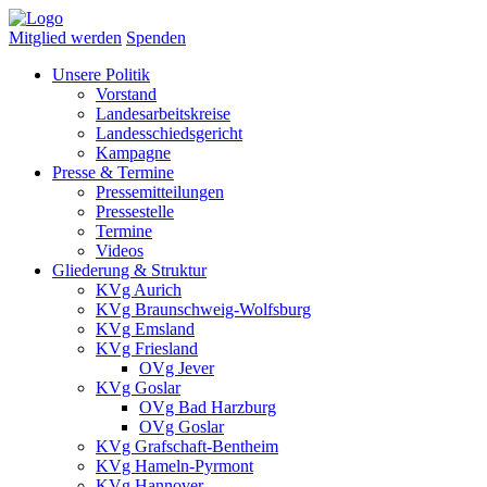
Mitglied werden
Spenden
Unsere Politik
Vorstand
Landesarbeitskreise
Landesschiedsgericht
Kampagne
Presse & Termine
Pressemitteilungen
Pressestelle
Termine
Videos
Gliederung & Struktur
KVg Aurich
KVg Braunschweig-Wolfsburg
KVg Emsland
KVg Friesland
OVg Jever
KVg Goslar
OVg Bad Harzburg
OVg Goslar
KVg Grafschaft-Bentheim
KVg Hameln-Pyrmont
KVg Hannover