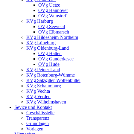
OVg Uetze
OVg Hannover
OVg Wunstorf
KVg Harburg
OVg Seevetal
OVg Elbmarsch
KVg Hildesheim-Northeim
KVg Lüneburg
KVg Oldenburg-Land
OVg Hatten
OVg Ganderkesee
OVg Hude
KVg Peiner Land
KVg Rotenburg-Wümme
KVg Salzgitter-Wolfenbüttel
KVg Schaumburg
KVg Vechta
KVg Verden
KVg Wilhelmshaven
Sevice und Kontakt
Geschäftsstelle
Transparenz
Grundlagen
Vorlagen