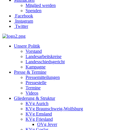
Mitmachen
Mitglied werden
Spenden
Facebook
Instagram
Twitter
Unsere Politik
Vorstand
Landesarbeitskreise
Landesschiedsgericht
Kampagne
Presse & Termine
Pressemitteilungen
Pressestelle
Termine
Videos
Gliederung & Struktur
KVg Aurich
KVg Braunschweig-Wolfsburg
KVg Emsland
KVg Friesland
OVg Jever
KVg Goslar