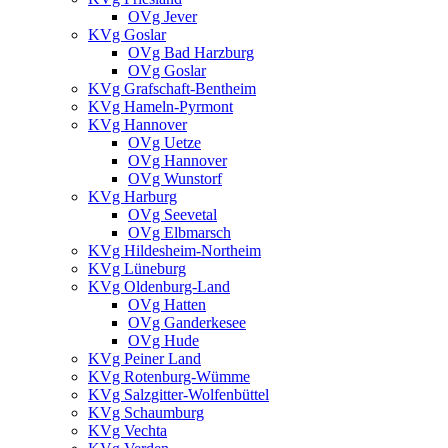
OVg Jever
KVg Goslar
OVg Bad Harzburg
OVg Goslar
KVg Grafschaft-Bentheim
KVg Hameln-Pyrmont
KVg Hannover
OVg Uetze
OVg Hannover
OVg Wunstorf
KVg Harburg
OVg Seevetal
OVg Elbmarsch
KVg Hildesheim-Northeim
KVg Lüneburg
KVg Oldenburg-Land
OVg Hatten
OVg Ganderkesee
OVg Hude
KVg Peiner Land
KVg Rotenburg-Wümme
KVg Salzgitter-Wolfenbüttel
KVg Schaumburg
KVg Vechta