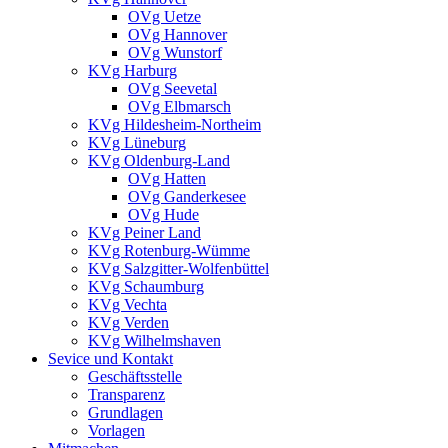
OVg Uetze
OVg Hannover
OVg Wunstorf
KVg Harburg
OVg Seevetal
OVg Elbmarsch
KVg Hildesheim-Northeim
KVg Lüneburg
KVg Oldenburg-Land
OVg Hatten
OVg Ganderkesee
OVg Hude
KVg Peiner Land
KVg Rotenburg-Wümme
KVg Salzgitter-Wolfenbüttel
KVg Schaumburg
KVg Vechta
KVg Verden
KVg Wilhelmshaven
Sevice und Kontakt
Geschäftsstelle
Transparenz
Grundlagen
Vorlagen