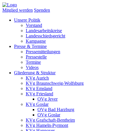
Mitglied werden
Spenden
Unsere Politik
Vorstand
Landesarbeitskreise
Landesschiedsgericht
Kampagne
Presse & Termine
Pressemitteilungen
Pressestelle
Termine
Videos
Gliederung & Struktur
KVg Aurich
KVg Braunschweig-Wolfsburg
KVg Emsland
KVg Friesland
OVg Jever
KVg Goslar
OVg Bad Harzburg
OVg Goslar
KVg Grafschaft-Bentheim
KVg Hameln-Pyrmont
KVg Hannover