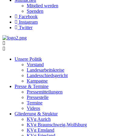
Mitmachen
Mitglied werden
Spenden
Facebook
Instagram
Twitter
Unsere Politik
Vorstand
Landesarbeitskreise
Landesschiedsgericht
Kampagne
Presse & Termine
Pressemitteilungen
Pressestelle
Termine
Videos
Gliederung & Struktur
KVg Aurich
KVg Braunschweig-Wolfsburg
KVg Emsland
KVg Friesland