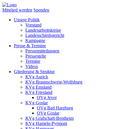
Mitglied werden
Spenden
Unsere Politik
Vorstand
Landesarbeitskreise
Landesschiedsgericht
Kampagne
Presse & Termine
Pressemitteilungen
Pressestelle
Termine
Videos
Gliederung & Struktur
KVg Aurich
KVg Braunschweig-Wolfsburg
KVg Emsland
KVg Friesland
OVg Jever
KVg Goslar
OVg Bad Harzburg
OVg Goslar
KVg Grafschaft-Bentheim
KVg Hameln-Pyrmont
KVg Hannover