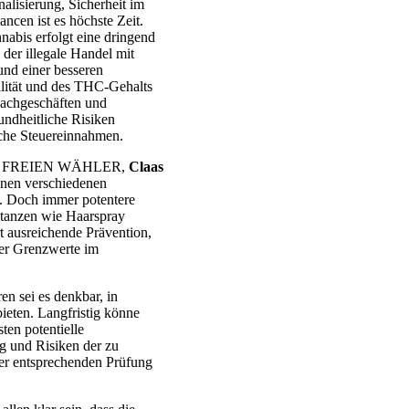
alisierung, Sicherheit im
ncen ist es höchste Zeit.
abis erfolgt eine dringend
der illegale Handel mit
nd einer besseren
lität und des THC-Gehalts
 Fachgeschäften und
ndheitliche Risiken
iche Steuereinnahmen.
ungen FREIEN WÄHLER,
Claas
einen verschiedenen
. Doch immer potentere
stanzen wie Haarspray
rt ausreichende Prävention,
der Grenzwerte im
n sei es denkbar, in
eten. Langfristig könne
ten potentielle
g und Risiken der zu
er entsprechenden Prüfung