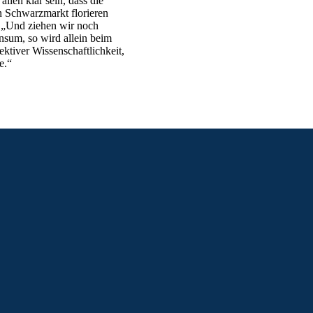
len klar sein, dass die
n Schwarzmarkt florieren
. „Und ziehen wir noch
onsum, so wird allein beim
jektiver Wissenschaftlichkeit,
e.“