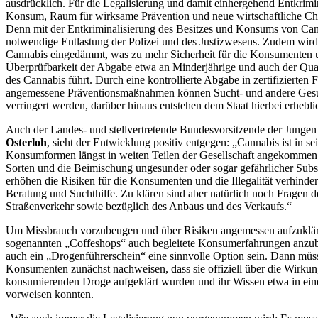
ausdrücklich. Für die Legalisierung und damit einhergehend Entkrimin
Konsum, Raum für wirksame Prävention und neue wirtschaftliche Cha
Denn mit der Entkriminalisierung des Besitzes und Konsums von Cann
notwendige Entlastung der Polizei und des Justizwesens. Zudem wird 
Cannabis eingedämmt, was zu mehr Sicherheit für die Konsumenten u
Überprüfbarkeit der Abgabe etwa an Minderjährige und auch der Qua
des Cannabis führt. Durch eine kontrollierte Abgabe in zertifizierten
angemessene Präventionsmaßnahmen können Sucht- und andere Gesu
verringert werden, darüber hinaus entstehen dem Staat hierbei erhebl
Auch der Landes- und stellvertretende Bundesvorsitzende der J
Osterloh
, sieht der Entwicklung positiv entgegen: „Cannabis ist in s
Konsumformen längst in weiten Teilen der Gesellschaft angekommen
Sorten und die Beimischung ungesunder oder sogar gefährlicher Sub
erhöhen die Risiken für die Konsumenten und die Illegalität verhinde
Beratung und Suchthilfe. Zu klären sind aber natürlich noch Fragen 
Straßenverkehr sowie bezüglich des Anbaus und des Verkaufs.“
Um Missbrauch vorzubeugen und über Risiken angemessen aufzukläre
sogenannten „Coffeshops“ auch begleitete Konsumerfahrungen anzubi
auch ein „Drogenführerschein“ eine sinnvolle Option sein. Dann müss
Konsumenten zunächst nachweisen, dass sie offiziell über die Wirkun
konsumierenden Droge aufgeklärt wurden und ihr Wissen etwa in ein
vorweisen konnten.