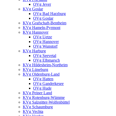
OVg Jever
KVg Goslar
OVg Bad Harzburg
OVg Goslar
KVg Grafschaft-Bentheim
KVg Hameln-Pyrmont
KVg Hannover
OVg Uetze
OVg Hannover
OVg Wunstorf
KVg Harburg
OVg Seevetal
OVg Elbmarsch
KVg Hildesheim-Northeim
KVg Lüneburg
KVg Oldenburg-Land
OVg Hatten
OVg Ganderkesee
OVg Hude
KVg Peiner Land
KVg Rotenburg-Wümme
KVg Salzgitter-Wolfenbüttel
KVg Schaumburg
KVg Vechta