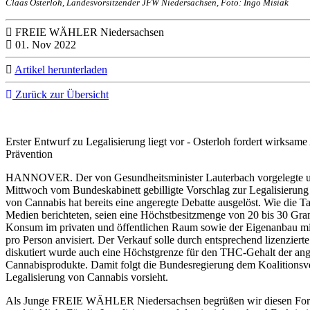
Claas Osterloh, Landesvorsitzender JFW Niedersachsen, Foto: Ingo Misiak
FREIE WÄHLER Niedersachsen
01. Nov 2022
Artikel herunterladen
Zurück zur Übersicht
Erster Entwurf zu Legalisierung liegt vor - Osterloh fordert wirksam
Prävention
HANNOVER. Der von Gesundheitsminister Lauterbach vorgelegte 
Mittwoch vom Bundeskabinett gebilligte Vorschlag zur Legalisierung
von Cannabis hat bereits eine angeregte Debatte ausgelöst. Wie die 
Medien berichteten, seien eine Höchstbesitzmenge von 20 bis 30 Gra
Konsum im privaten und öffentlichen Raum sowie der Eigenanbau mi
pro Person anvisiert. Der Verkauf solle durch entsprechend lizenziert
diskutiert wurde auch eine Höchstgrenze für den THC-Gehalt der an
Cannabisprodukte. Damit folgt die Bundesregierung dem Koalitionsvert
Legalisierung von Cannabis vorsieht.
Als Junge FREIE WÄHLER Niedersachsen begrüßen wir diesen Fortsc