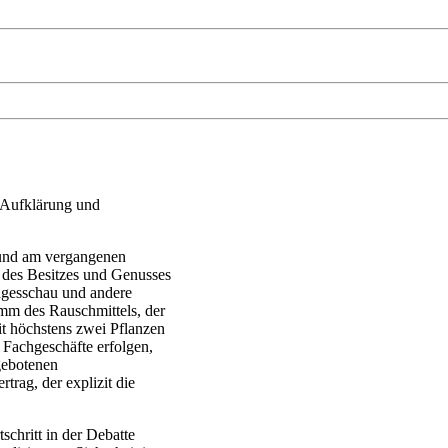
e Aufklärung und
und am vergangenen
 des Besitzes und Genusses
Tagesschau und andere
mm des Rauschmittels, der
t höchstens zwei Pflanzen
e Fachgeschäfte erfolgen,
gebotenen
rag, der explizit die
hritt in der Debatte