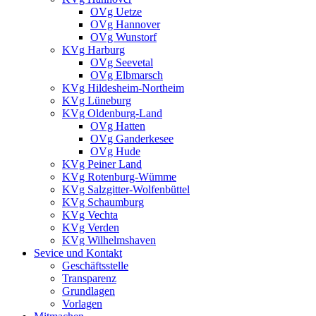
OVg Uetze
OVg Hannover
OVg Wunstorf
KVg Harburg
OVg Seevetal
OVg Elbmarsch
KVg Hildesheim-Northeim
KVg Lüneburg
KVg Oldenburg-Land
OVg Hatten
OVg Ganderkesee
OVg Hude
KVg Peiner Land
KVg Rotenburg-Wümme
KVg Salzgitter-Wolfenbüttel
KVg Schaumburg
KVg Vechta
KVg Verden
KVg Wilhelmshaven
Sevice und Kontakt
Geschäftsstelle
Transparenz
Grundlagen
Vorlagen