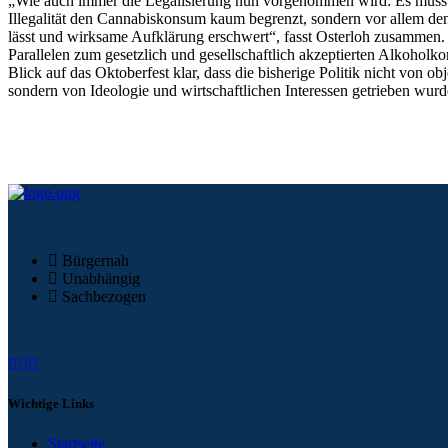
„Wie auch immer die Legalisierung nun vorgenommen wird: Es muss al
Illegalität den Cannabiskonsum kaum begrenzt, sondern vor allem de
lässt und wirksame Aufklärung erschwert“, fasst Osterloh zusammen
Parallelen zum gesetzlich und gesellschaftlich akzeptierten Alkoholk
Blick auf das Oktoberfest klar, dass die bisherige Politik nicht von ob
sondern von Ideologie und wirtschaftlichen Interessen getrieben wurd
Bürgernah
Unabhängig
Sachbezogen
Wichtige
Links
Startseite